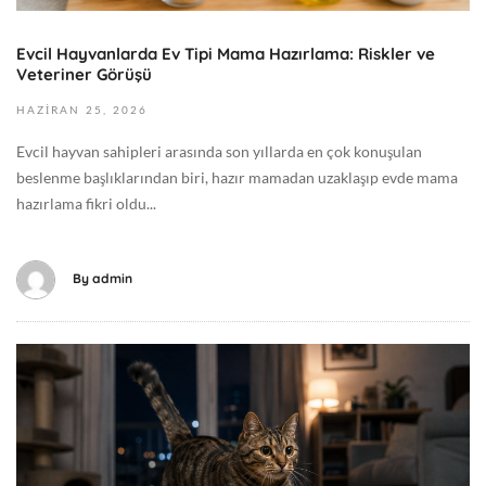
0
0
2
G
Evcil Hayvanlarda Ev Tipi Mama Hazırlama: Riskler ve
6
Veteriner Görüşü
e
2
n
0
HAZIRAN
25,
2026
e
2
Evcil hayvan sahipleri arasında son yıllarda en çok konuşulan
l
6
beslenme başlıklarından biri, hazır mamadan uzaklaşıp evde mama
-
hazırlama fikri oldu...
0
6
-
By
admin
2
5
T
H
1
a
1
z
:
i
5
r
5
a