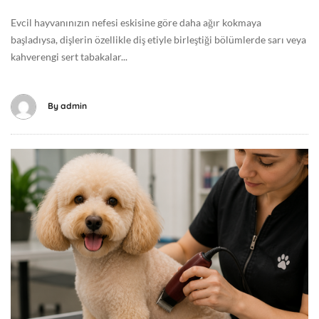
6
Evcil hayvanınızın nefesi eskisine göre daha ağır kokmaya
-
başladıysa, dişlerin özellikle diş etiyle birleştiği bölümlerde sarı veya
0
kahverengi sert tabakalar...
8
-
0
By
admin
6
T
1
T
1
e
:
m
3
m
8
u
:
z
4
3
5
0
+
,
0
2