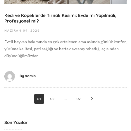
2
0
6
G
Kedi ve Köpeklerde Tırnak Kesimi: Evde mi Yapılmalı,
2
e
Profesyonel mi?
0
n
2
HAZIRAN
04,
2026
e
6
l
Evcil hayvan bakımında en çok ertelenen ama aslında günlük konfor,
-
yürüme kalitesi, pati sağlığı ve hatta davranış rahatlığı açısından
0
düşündüğümüzden...
6
-
0
By
admin
4
T
Posts
0
01
02
…
07
9
navigation
:
5
4
Son Yazılar
: