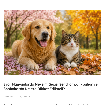
1
0
T
:
e
1
m
2
m
:
u
3
z
7
2
+
,
0
2
0
0
:
2
0
6
0
2
G
Evcil Hayvanlarda Mevsim Geçişi Sendromu: İlkbahar ve
0
Sonbaharda Nelere Dikkat Edilmeli?
e
2
n
6
TEMMUZ
02,
2026
e
-