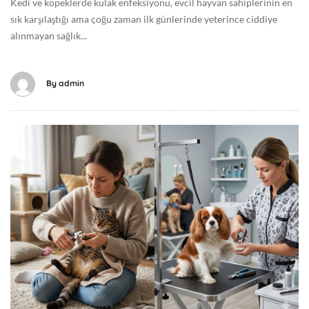
Kedi ve köpeklerde kulak enfeksiyonu, evcil hayvan sahiplerinin en
0
l
sık karşılaştığı ama çoğu zaman ilk günlerinde yeterince ciddiye
6
alınmayan sağlık...
-
1
1
By
admin
T
0
9
H
:
a
1
z
3
i
:
r
0
a
8
n
+
4
0
,
0
2
:
0
0