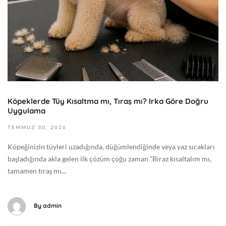
0
0
:
2
0
6
0
2
G
0
e
2
n
6
e
-
l
Köpeklerde Tüy Kısaltma mı, Tıraş mı? Irka Göre Doğru
0
Uygulama
7
-
TEMMUZ
30,
2026
3
Köpeğinizin tüyleri uzadığında, düğümlendiğinde veya yaz sıcakları
0
başladığında akla gelen ilk çözüm çoğu zaman “Biraz kısaltalım mı,
T
tamamen tıraş mı...
0
9
:
By
admin
3
2