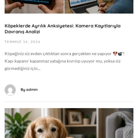
6
0
2
G
0
e
2
Köpeklerde Ayrılık Anksiyetesi: Kamera Kayıtlarıyla
n
Davranış Analizi
6
e
-
TEMMUZ
16,
2026
l
0
Köpeğiniz siz evden çıktıktan sonra gerçekten ne yapıyor
?
7
Kapı kapanır kapanmaz yatağına kıvrılıp uyuyor mu, yoksa siz
-
görmediğiniz için...
1
6
T
By
admin
0
8
:
T
5
e
7
m
:
m
1