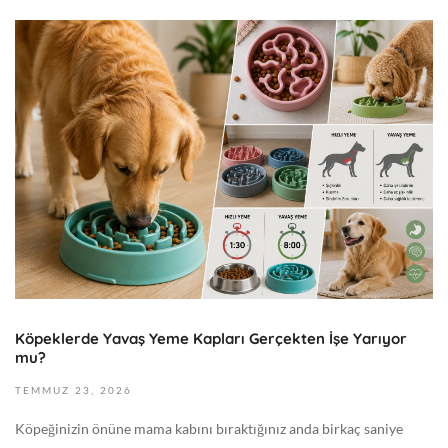
:
T
0
e
4
m
+
m
0
u
0
z
:
2
0
3
0
,
G
2
e
0
n
2
e
6
l
Köpeklerde Yavaş Yeme Kapları Gerçekten İşe Yarıyor
2
mu?
0
2
TEMMUZ
23,
2026
6
Köpeğinizin önüne mama kabını bıraktığınız anda birkaç saniye
-