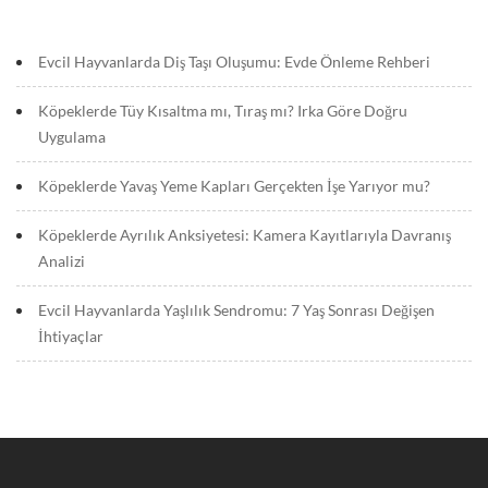
3
6
Evcil Hayvanlarda Diş Taşı Oluşumu: Evde Önleme Rehberi
+
0
Köpeklerde Tüy Kısaltma mı, Tıraş mı? Irka Göre Doğru
0
Uygulama
:
0
Köpeklerde Yavaş Yeme Kapları Gerçekten İşe Yarıyor mu?
0
G
Köpeklerde Ayrılık Anksiyetesi: Kamera Kayıtlarıyla Davranış
e
Analizi
n
e
Evcil Hayvanlarda Yaşlılık Sendromu: 7 Yaş Sonrası Değişen
l
İhtiyaçlar