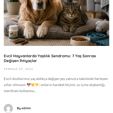
u
6
z
+
9
0
,
0
2
:
0
0
2
0
6
G
2
e
Evcil Hayvanlarda Yaşlılık Sendromu: 7 Yaş Sonrası
0
n
Değişen İhtiyaçlar
2
e
6
TEMMUZ
09,
2026
l
-
Evcil dostlarımız yaş aldıkça değişen şey yalnızca takvimde ilerleyen
0
yıllar olmuyor
; onların hareket biçimi, su içme alışkanlığı,
7
merdiven kullanma...
-
0
9
By
admin
T