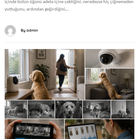
içinde bütün öğünü adeta içine çektiğini, neredeyse hiç çiğnemeden
0
yuttuğunu, ardından geğirdiğini,...
7
-
2
By
admin
3
T
1
T
0
e
:
m
5
m
5
u
:
z
2
1
1
6
+
,
0
2
0
0
:
2
0