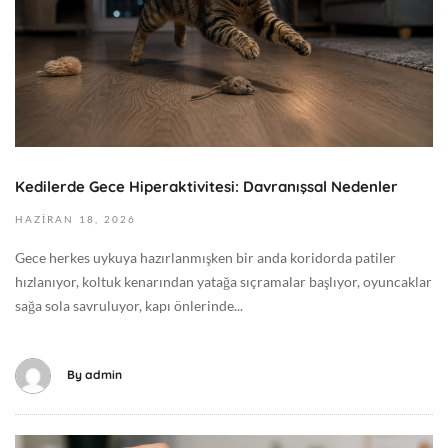
:
n
2
1
2
8
+
,
0
2
0
0
:
2
0
Kedilerde Gece Hiperaktivitesi: Davranışsal Nedenler
6
0
2
HAZIRAN
18,
2026
G
0
e
Gece herkes uykuya hazırlanmışken bir anda koridorda patiler
2
n
hızlanıyor, koltuk kenarından yatağa sıçramalar başlıyor, oyuncaklar
6
e
sağa sola savruluyor, kapı önlerinde...
-
l
0
6
By
admin
-
1
8
H