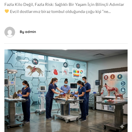
Fazla Kilo Değil, Fazla Risk: Sağlıklı Bir Yaşam İçin Bilinçli Adımlar
-
Evcil dostlarımız biraz tombul olduğunda çoğu kişi “ne...
0
2
-
By
admin
1
2
T
M
0
a
8
y
:
ı
4
s
1
1
:
3
4
,
3
2
+
0
0
2
0
6