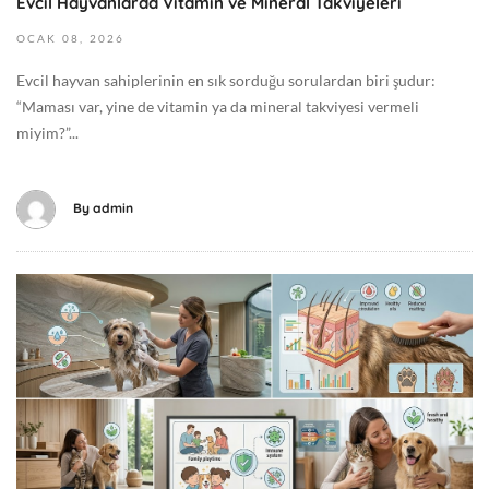
Evcil Hayvanlarda Vitamin ve Mineral Takviyeleri
0
6
0
2
OCAK
08,
2026
:
0
Evcil hayvan sahiplerinin en sık sorduğu sorulardan biri şudur:
0
2
“Maması var, yine de vitamin ya da mineral takviyesi vermeli
0
6
miyim?”...
G
-
e
0
n
1
By
admin
e
-
l
0
8
M
T
a
1
y
0
ı
:
s
2
1
7
3
:
,
0