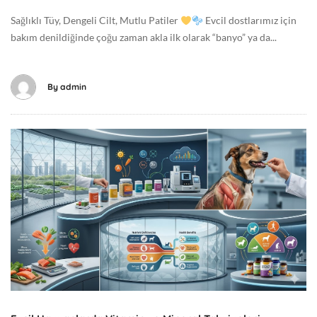
e
2
Sağlıklı Tüy, Dengeli Cilt, Mutlu Patiler
Evcil dostlarımız için
n
6
bakım denildiğinde çoğu zaman akla ilk olarak “banyo” ya da...
e
-
l
0
1
By
admin
-
1
7
M
T
a
0
y
8
ı
:
s
3
1
2
3
:
,
5
2
0
0
+
2