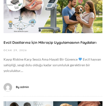
2
3
+
,
0
2
0
0
:
2
0
6
0
2
G
Evcil Dostlarınız İçin Mikroçip Uygulamasının Faydaları
0
e
2
OCAK
29,
2026
n
6
e
Kayıp Riskine Karşı Sessiz Ama Hayati Bir Güvence
Evcil hayvan
-
l
sahipliği, sevgi dolu olduğu kadar sorumluluk gerektiren bir
0
yolculuktur....
1
-
2
By
admin
9
T
0
M
7