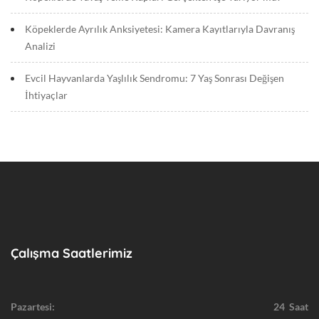
G
e
Köpeklerde Ayrılık Anksiyetesi: Kamera Kayıtlarıyla Davranış
n
Analizi
e
l
Evcil Hayvanlarda Yaşlılık Sendromu: 7 Yaş Sonrası Değişen
İhtiyaçlar
Çalışma Saatlerimiz
Pazartesi:
24 Saat