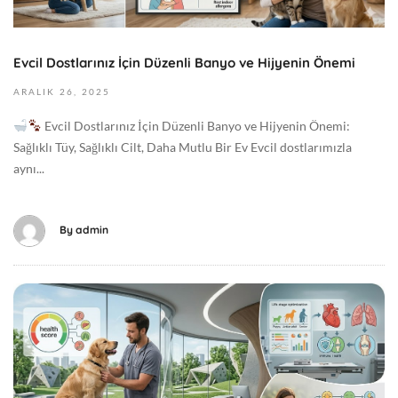
2
4
0
+
2
0
Evcil Dostlarınız İçin Düzenli Banyo ve Hijyenin Önemi
6
0
2
ARALIK
26,
2025
:
0
0
Evcil Dostlarınız İçin Düzenli Banyo ve Hijyenin Önemi:
2
0
Sağlıklı Tüy, Sağlıklı Cilt, Daha Mutlu Bir Ev Evcil dostlarımızla
5
G
aynı...
-
e
1
n
2
e
By
admin
-
l
2
6
M
T
a
0
y
6
ı
:
s
5