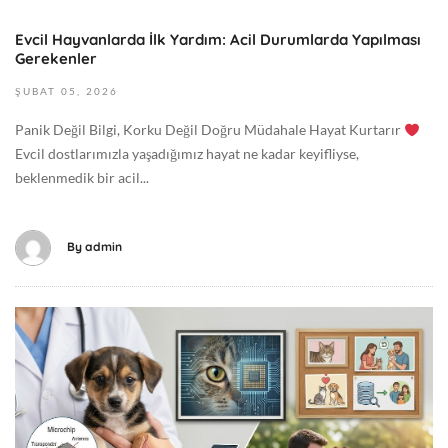
:
2
0
Evcil Hayvanlarda İlk Yardım: Acil Durumlarda Yapılması
0
0
Gerekenler
2
G
6
ŞUBAT
05,
2026
e
-
n
Panik Değil Bilgi, Korku Değil Doğru Müdahale Hayat Kurtarır
0
e
Evcil dostlarımızla yaşadığımız hayat ne kadar keyifliyse,
2
l
beklenmedik bir acil...
-
0
5
By
admin
T
0
8
M
:
a
2
y
6
ı
:
s
0
1