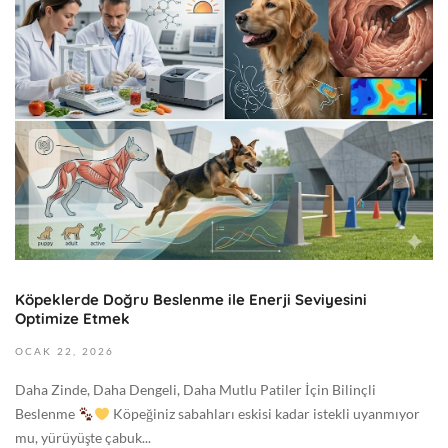
a
:
y
5
ı
0
s
:
1
0
3
0
,
+
2
0
0
0
2
:
6
0
2
0
Köpeklerde Doğru Beslenme ile Enerji Seviyesini
0
G
Optimize Etmek
2
e
6
OCAK
22,
2026
n
-
e
Daha Zinde, Daha Dengeli, Daha Mutlu Patiler İçin Bilinçli
0
l
Beslenme
Köpeğiniz sabahları eskisi kadar istekli uyanmıyor
1
mu, yürüyüşte çabuk...
-