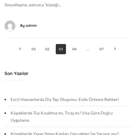
1
e
Sosyalleşme, yalnızca “köpeği...
-
l
2
7
By
admin
T
0
Posts
8
01
02
03
04
…
07
:
navigation
3
2
:
Son Yazılar
0
8
+
Evcil Hayvanlarda Diş Taşı Oluşumu: Evde Önleme Rehberi
0
0
Köpeklerde Tüy Kısaltma mı, Tıraş mı? Irka Göre Doğru
:
Uygulama
0
0
Köpeklerde Yavaş Yeme Kapları Gerçekten İşe Yarıyor mu?