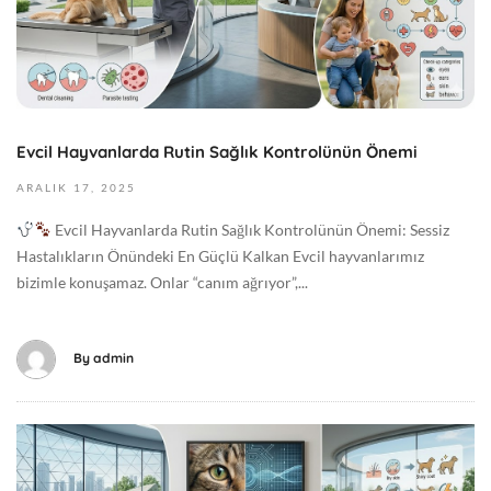
1
8
3
:
,
5
2
1
0
+
2
0
Evcil Hayvanlarda Rutin Sağlık Kontrolünün Önemi
6
0
2
ARALIK
17,
2025
:
0
0
Evcil Hayvanlarda Rutin Sağlık Kontrolünün Önemi: Sessiz
2
0
Hastalıkların Önündeki En Güçlü Kalkan Evcil hayvanlarımız
5
G
bizimle konuşamaz. Onlar “canım ağrıyor”,...
-
e
1
n
2
e
By
admin
-
l
1
7
M
T
a
0
y