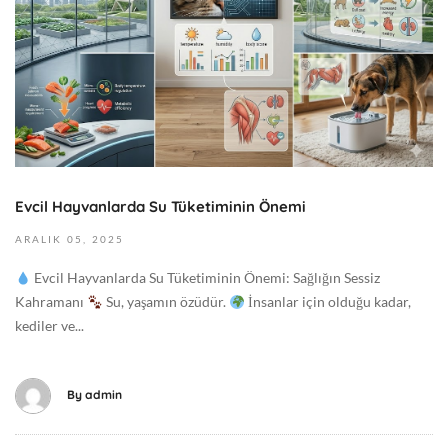
8
ı
:
s
2
1
5
3
:
,
1
2
9
0
+
2
0
Evcil Hayvanlarda Su Tüketiminin Önemi
6
0
2
ARALIK
05,
2025
:
0
0
Evcil Hayvanlarda Su Tüketiminin Önemi: Sağlığın Sessiz
2
0
Kahramanı
Su, yaşamın özüdür.
İnsanlar için olduğu kadar,
5
G
kediler ve...
-
e
1
n
2
e
By
admin
-
l
0