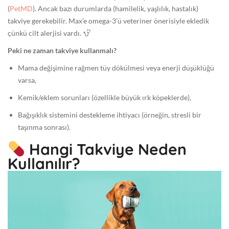
0
(
PetMD
). Ancak bazı durumlarda (hamilelik, yaşlılık, hastalık)
0
takviye gerekebilir. Max’e omega-3’ü veteriner önerisiyle ekledik
G
çünkü cilt alerjisi vardı.
e
n
Peki ne zaman takviye kullanmalı?
e
Mama değişimine rağmen tüy dökülmesi veya enerji düşüklüğü
l
varsa,
Kemik/eklem sorunları (özellikle büyük ırk köpeklerde),
Bağışıklık sistemini destekleme ihtiyacı (örneğin, stresli bir
taşınma sonrası).
Hangi Takviye Neden
Kullanılır?