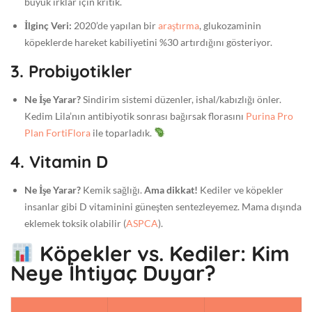
büyük ırklar için kritik.
İlginç Veri:
2020’de yapılan bir
araştırma
, glukozaminin
köpeklerde hareket kabiliyetini %30 artırdığını gösteriyor.
3. Probiyotikler
Ne İşe Yarar?
Sindirim sistemi düzenler, ishal/kabızlığı önler.
Kedim Lila’nın antibiyotik sonrası bağırsak florasını
Purina Pro
Plan FortiFlora
ile toparladık.
4. Vitamin D
Ne İşe Yarar?
Kemik sağlığı.
Ama dikkat!
Kediler ve köpekler
insanlar gibi D vitaminini güneşten sentezleyemez. Mama dışında
eklemek toksik olabilir (
ASPCA
).
Köpekler vs. Kediler: Kim
Neye İhtiyaç Duyar?