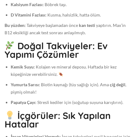
Kalsiyum Fazlası:
Böbrek taşı.
D Vitamini Fazlası:
Kusma, halsizlik, hatta ölüm.
Bu yüzden:
Takviyeye başlamadan önce
kan testi
yaptırın. Max’in
B12 eksikliği ancak test sonrası anlaşılmıştı.
Doğal Takviyeler: Ev
Yapımı Çözümler
Kemik Suyu:
Kolajen ve mineral deposu. Haftada bir kez
köpeğinize verebilirsiniz.
Yumurta Sarısı:
Biotin kaynağı (tüy sağlığı için). Ama
çiğ değil
,
pişmiş olmalı!
Papatya Çayı:
Stresli kediler için (soğutup suyuna karıştırın).
İçgörüler: Sık Yapılan
Hatalar
İnsan Vitaminleri Vermek:
İnsan takviyeleri evcil hayvanlar için