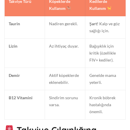
Takviye Türü
Köpeklerde
Kedilerde
Kullanım
Kullanım
Taurin
Nadiren gerekli.
Şart!
Kalp ve göz
sağlığı için.
Lizin
Az ihtiyaç duyar.
Bağışıklık için
kritik (özellikle
FIV+ kediler).
Demir
Aktif köpeklerde
Genelde mama
eklenebilir.
yeterli.
B12 Vitamini
Sindirim sorunu
Kronik böbrek
varsa.
hastalığında
önemli.
Takviye Çılgınlığına