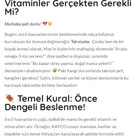
Vitaminler Gerçekten Gerekli
0
Mi?
5
-
Merhaba pati dostu!
0
Bugün, evcil hayvanlarımızın beslenmesinde sıkça kafamızı
1
kurcalayan bir konuya değineceğiz:
Takviyeler
. Çünkü ben de bir
T
köpek annesi olarak, Max’in tüylerinin matlaştığı dönemde “Acaba
1
omega-3 mü versem?” diye saatlerce düşünüp, sonunda
0
veterinerimin “Bu kadar stres yapma, doğal mama yeterli!”
:
demesiyle rahatlamıştım.
Peki hangi durumlarda takviye şart,
0
hangileri gereksiz? Gelin, bilimsel veriler ve kişisel deneyimlerle bu
7
karmaşık labirentte birlikte ilerleyelim!
:
2
Temel Kural: Önce
7
Dengeli Beslenme!
+
0
Evcil hayvanların çoğu,
kaliteli bir mama
ile gerekli vitamin ve
0
mineralleri alır. Örneğin, AAFCO onaylı mamalar, kediler ve
:
köpekler için temel ihtiyaçları karşılayacak şekilde formüle edilir