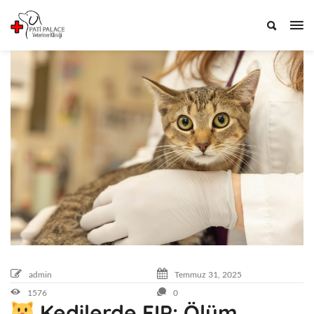
Pati
T
Palace
e
Veteriner
m
Kliniği
m
u
z
3
1
,
2
0
2
5
admin
Temmuz
31,
2025
2
0
1576
0
Kedilerde FIP: Ölüm
2