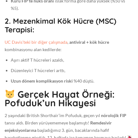
Kuru FIP’te nüks oranı
ıslak forma göre daha yüksek (%50 vs
%5).
2.
Mezenkimal Kök Hücre (MSC)
Terapisi:
UC Davis’teki bir diğer çalışmada
,
antiviral + kök hücre
kombinasyonu alan kedilerde:
Aşırı aktif T hücreleri azaldı,
Düzenleyici T hücreleri arttı,
Uzun dönem komplikasyon riski
%40 düştü.
Gerçek Hayat Örneği:
Pofuduk’un Hikayesi
2 yaşındaki British Shorthair’im Pofuduk, geçen yıl
nörolojik FIP
tanısı aldı. Birden yürüyememeye başlamıştı!
Remdesivir
enjeksiyonlarına
başladığımız 3. gün, bacaklarında hafif
hareketlenme gördük. 12. haftada ise tamamen koşmaya başladı!