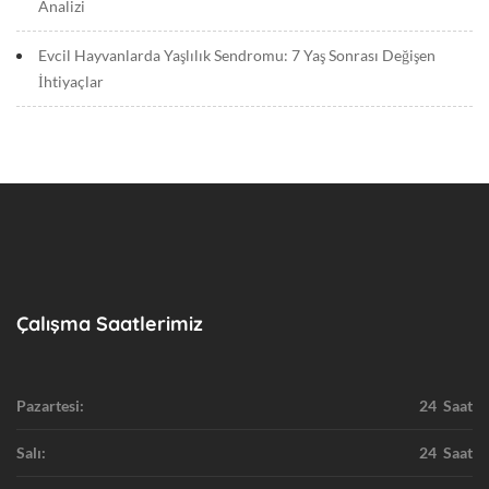
Analizi
Evcil Hayvanlarda Yaşlılık Sendromu: 7 Yaş Sonrası Değişen
İhtiyaçlar
Çalışma Saatlerimiz
Pazartesi:
24 Saat
Salı:
24 Saat