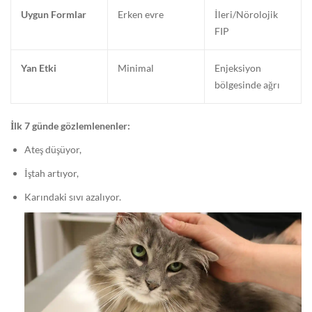
Uygun Formlar
Erken evre
İleri/Nörolojik
FIP
Yan Etki
Minimal
Enjeksiyon
bölgesinde ağrı
İlk 7 günde gözlemlenenler:
Ateş düşüyor,
İştah artıyor,
Karındaki sıvı azalıyor.