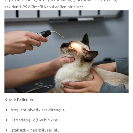
0
eskiden %99 ölümcül kabul edilen bir süreç.
:
0
0
G
e
n
e
l
Klasik Belirtiler:
Ateş (antibiyotiklere dirençli),
Karında şişlik (sıvı birikimi),
İştahsızlık, halsizlik, sarılık,