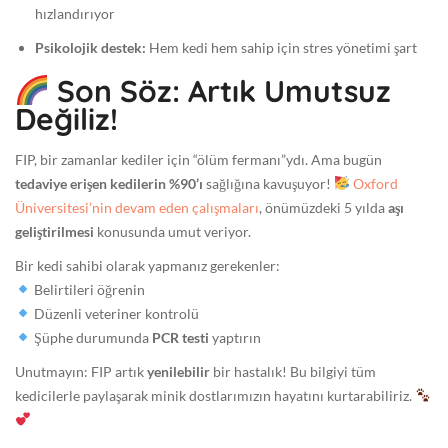
hızlandırıyor
Psikolojik destek:
Hem kedi hem sahip için stres yönetimi şart
Son Söz: Artık Umutsuz
Değiliz!
FIP, bir zamanlar kediler için “ölüm fermanı”ydı. Ama bugün
tedaviye erişen kedilerin %90’ı
sağlığına kavuşuyor!
Oxford
Üniversitesi’nin devam eden çalışmaları
, önümüzdeki 5 yılda
aşı
geliştirilmesi
konusunda umut veriyor.
Bir kedi sahibi olarak yapmanız gerekenler:
Belirtileri öğrenin
Düzenli veteriner kontrolü
Şüphe durumunda
PCR testi
yaptırın
Unutmayın: FIP artık
yenilebilir
bir hastalık! Bu bilgiyi tüm
kedicilerle paylaşarak minik dostlarımızın hayatını kurtarabiliriz.