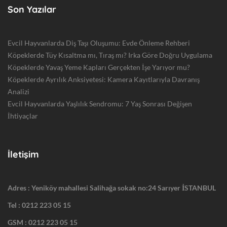
Son Yazılar
Evcil Hayvanlarda Diş Taşı Oluşumu: Evde Önleme Rehberi
Köpeklerde Tüy Kısaltma mı, Tıraş mı? Irka Göre Doğru Uygulama
Köpeklerde Yavaş Yeme Kapları Gerçekten İşe Yarıyor mu?
Köpeklerde Ayrılık Anksiyetesi: Kamera Kayıtlarıyla Davranış
Analizi
Evcil Hayvanlarda Yaşlılık Sendromu: 7 Yaş Sonrası Değişen
İhtiyaçlar
İletişim
Adres : Yeniköy mahallesi Salihağa sokak no:24 Sarıyer İSTANBUL
Tel :
0212 223 05 15
GSM :
0212 223 05 15