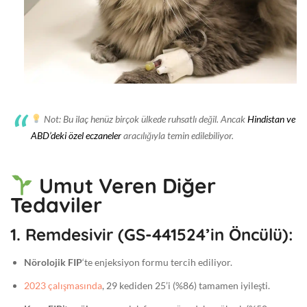
Not:
Bu ilaç henüz birçok ülkede
ruhsatlı değil
. Ancak
Hindistan ve
ABD’deki özel eczaneler
aracılığıyla temin edilebiliyor.
Umut Veren Diğer
Tedaviler
1.
Remdesivir (GS-441524’in Öncülü):
Nörolojik FIP
‘te enjeksiyon formu tercih ediliyor.
2023 çalışmasında
, 29 kediden 25’i (%86) tamamen iyileşti.