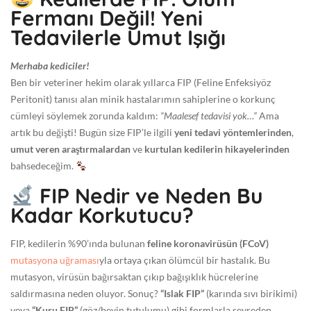
Fermanı Değil! Yeni
5
-
Tedavilerle Umut Işığı
0
7
Merhaba kediciler!
-
Ben bir veteriner hekim olarak yıllarca FIP (Feline Enfeksiyöz
3
Peritonit) tanısı alan minik hastalarımın sahiplerine o korkunç
1
cümleyi söylemek zorunda kaldım:
“Maalesef tedavisi yok…”
Ama
T
artık bu değişti! Bugün size FIP’le ilgili
yeni tedavi yöntemlerinden
,
1
umut veren araştırmalardan
ve
kurtulan kedilerin hikayelerinden
0
bahsedeceğim.
:
FIP Nedir ve Neden Bu
2
Kadar Korkutucu?
8
:
FIP, kedilerin %90’ında bulunan
feline koronavirüsün (FCoV)
4
mutasyona uğraması
yla ortaya çıkan ölümcül bir hastalık. Bu
1
mutasyon, virüsün bağırsaktan çıkıp bağışıklık hücrelerine
+
saldırmasına neden oluyor. Sonuç?
“Islak FIP”
(karında sıvı birikimi)
0
veya
“Kuru FIP”
(göz/beyin tutulumu) gibi formlarla seyreden,