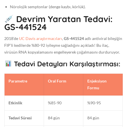
Nörolojik semptonlar (denge kaybı, körlük).
Devrim Yaratan Tedavi:
GS-441524
2018’de
UC Davis araştırmacıları
,
GS-441524
adlı antiviral bileşiğin
FIP’li kedilerde %80-92 iyileşme sağladığını açıkladı! Bu ilaç,
virüsün RNA kopyalamasını engelleyerek çoğalmasını durduruyor.
Tedavi Detayları Karşılaştırması:
Parametre
Oral Form
Enjeksiyon
Formu
Etkinlik
%85-90
%90-95
Tedavi Süresi
84 gün
84 gün