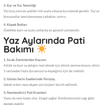
3. Kar ve Tuz Temizliği
Yürüyüş sonrası patileri ılık suyla yıkayıp kurulamak gerekir. Tuz ve
kimyasallar temizlenmezse çatlakları artırır.
4. Köpek Botları
Özellikle karlı ve tuzlu yollarda en güvenli yöntemdir.
Yaz Aylarında Pati
Bakımı
1. Sıcak Zeminlerden Kaçının
Asfalt ve kum sıcaklığını test etmek için elinizi zemine koyun; eliniz
5 saniyeden fazla duramıyorsa köpeğiniz için de risklidir.
2. Günün Serin Saatlerinde Yürüyüş
Sabah erken veya akşam yürüyüşleri tercih edilmeli.
3. Nemlendirici Pati Kremleri
Yazın da nem kaybı olur. Doğal yağlar (hindistancevizi yağı gibi)
destek olabilir.