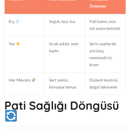
Önlemler
Kış
Soğuk, buz, tuz
Pati balmı, bot,
ılık suyla temizlik
Yaz
Sıcak asfalt, nem
Serin saatlerde
kaybı
yürüyüş,
nemlendirici
krem
Her Mevsim
Sert zemin,
Düzenli kontrol,
kimyasal temas
doğal takviyeler
Pati Sağlığı Döngüsü