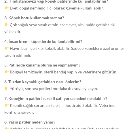
2. Hindistancevizi yağı köpek patilerinde kullanılabilir mi?
Evet, doğal nemlendirici olarak güvenle kullanılabilir.
3. Köpek botu kullanmak şart mı?
Çok soğuk veya sıcak zeminlerde evet, aksi halde çatlak riski
yüksektir.
4. İnsan kremi köpeklerde kullanılabilir mi?
Hayır, bazı içerikler toksik olabilir. Sadece köpeklere özel ürünler
tercih edilmeli.
5. Patilerde kanama olursa ne yapmalıyım?
Bölgeyi temizleyin, steril bandaj yapın ve veterinere götürün.
6. Tuzdan kaynaklı çatlakları nasıl önlerim?
Yürüyüş sonrası patileri mutlaka ılık suyla yıkayın.
7. Köpeğimin patileri sürekli çatlıyorsa nedeni ne olabilir?
Kronik sağlık sorunları (alerji, hipotiroidi) olabilir. Veteriner
kontrolü gerekir.
8. Yazın patiler neden yanar?
Asfalt ve kum, havadan çok daha hızlı ısınır. Patilerde yanık ve