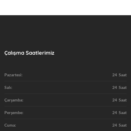
Çalışma Saatlerimiz
Pazartesi:
24 Saat
Salı:
24 Saat
Çarşamba:
24 Saat
Perşembe:
24 Saat
Cuma:
24 Saat