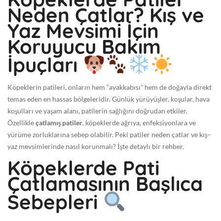
Neden Çatlar? Kış ve
-
0
Yaz Mevsimi İçin
9
Koruyucu Bakım
-
1
İpuçları
1
T
Köpeklerin patileri, onların hem “ayakkabısı” hem de doğayla direkt
0
temas eden en hassas bölgeleridir. Günlük yürüyüşler, koşular, hava
7
koşulları ve yaşam alanı, patilerin sağlığını doğrudan etkiler.
:
Özellikle
çatlamış patiler
, köpeklerde ağrıya, enfeksiyonlara ve
4
yürüme zorluklarına sebep olabilir. Peki patiler neden çatlar ve kış–
8
yaz mevsimlerinde nasıl korunmalı? İşte detaylı bir rehber.
:
Köpeklerde Pati
0
2
Çatlamasının Başlıca
+
Sebepleri
0
0