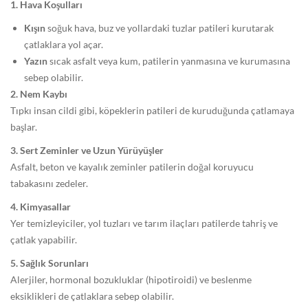
:
1. Hava Koşulları
0
Kışın
soğuk hava, buz ve yollardaki tuzlar patileri kurutarak
0
çatlaklara yol açar.
G
Yazın
sıcak asfalt veya kum, patilerin yanmasına ve kurumasına
e
sebep olabilir.
n
2. Nem Kaybı
e
Tıpkı insan cildi gibi, köpeklerin patileri de kuruduğunda çatlamaya
l
başlar.
3. Sert Zeminler ve Uzun Yürüyüşler
Asfalt, beton ve kayalık zeminler patilerin doğal koruyucu
tabakasını zedeler.
4. Kimyasallar
Yer temizleyiciler, yol tuzları ve tarım ilaçları patilerde tahriş ve
çatlak yapabilir.
5. Sağlık Sorunları
Alerjiler, hormonal bozukluklar (hipotiroidi) ve beslenme
eksiklikleri de çatlaklara sebep olabilir.