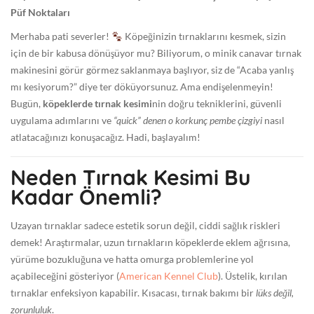
Püf Noktaları
3
-
Merhaba pati severler!
Köpeğinizin tırnaklarını kesmek, sizin
0
için de bir kabusa dönüşüyor mu? Biliyorum, o minik canavar tırnak
6
makinesini görür görmez saklanmaya başlıyor, siz de “Acaba yanlış
T
mı kesiyorum?” diye ter döküyorsunuz. Ama endişelenmeyin!
1
Bugün,
köpeklerde tırnak kesimi
nin doğru tekniklerini, güvenli
0
uygulama adımlarını ve
“quick” denen o korkunç pembe çizgiyi
nasıl
:
atlatacağınızı konuşacağız. Hadi, başlayalım!
4
8
Neden Tırnak Kesimi Bu
:
Kadar Önemli?
2
9
Uzayan tırnaklar sadece estetik sorun değil, ciddi sağlık riskleri
+
demek! Araştırmalar, uzun tırnakların köpeklerde eklem ağrısına,
0
yürüme bozukluğuna ve hatta omurga problemlerine yol
0
açabileceğini gösteriyor (
American Kennel Club
). Üstelik, kırılan
:
tırnaklar enfeksiyon kapabilir. Kısacası, tırnak bakımı bir
lüks değil,
0
zorunluluk
.