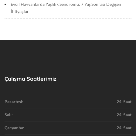
Evcil Hayvanlarda Yaşlılık Sendromu: 7 Yaş Sonrası Değişen
İhtiyaçlar
Çalışma Saatlerimiz
Pazartesi:
24 Saat
Salı:
24 Saat
Çarşamba:
24 Saat