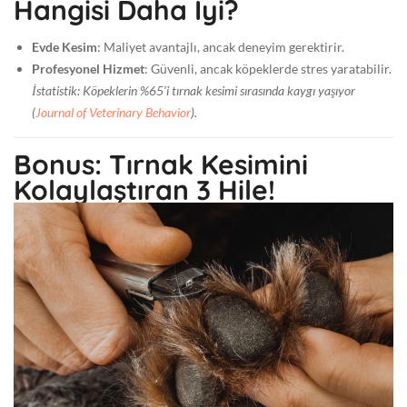
Hangisi Daha İyi?
Evde Kesim
: Maliyet avantajlı, ancak deneyim gerektirir.
Profesyonel Hizmet
: Güvenli, ancak köpeklerde stres yaratabilir.
İstatistik: Köpeklerin %65’i tırnak kesimi sırasında kaygı yaşıyor
(
Journal of Veterinary Behavior
).
Bonus: Tırnak Kesimini
Kolaylaştıran 3 Hile!