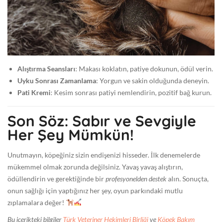
Alıştırma Seansları
: Makası koklatın, patiye dokunun, ödül verin.
Uyku Sonrası Zamanlama
: Yorgun ve sakin olduğunda deneyin.
Pati Kremi
: Kesim sonrası patiyi nemlendirin, pozitif bağ kurun.
Son Söz: Sabır ve Sevgiyle
Her Şey Mümkün!
Unutmayın, köpeğiniz sizin endişenizi hisseder. İlk denemelerde
mükemmel olmak zorunda değilsiniz. Yavaş yavaş alıştırın,
ödüllendirin ve gerektiğinde bir
profesyonelden destek
alın. Sonuçta,
onun sağlığı için yaptığınız her şey, oyun parkındaki mutlu
zıplamalara değer!
Bu içerikteki bilgiler
Türk Veteriner Hekimleri Birliği
ve
Köpek Bakım