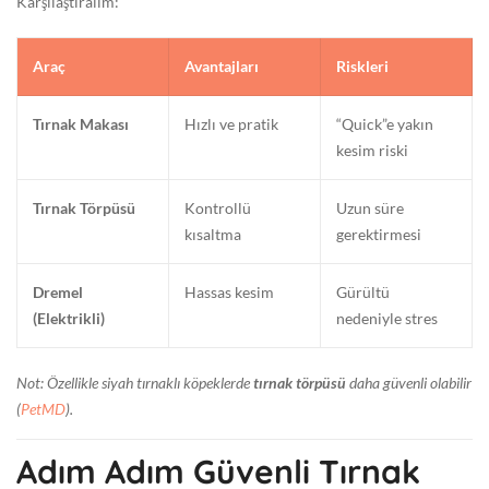
Karşılaştıralım:
Araç
Avantajları
Riskleri
Tırnak Makası
Hızlı ve pratik
“Quick”e yakın
kesim riski
Tırnak Törpüsü
Kontrollü
Uzun süre
kısaltma
gerektirmesi
Dremel
Hassas kesim
Gürültü
(Elektrikli)
nedeniyle stres
Not: Özellikle siyah tırnaklı köpeklerde
tırnak törpüsü
daha güvenli olabilir
(
PetMD
).
Adım Adım Güvenli Tırnak