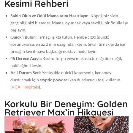
Kesimi Rehberi
Sakin Olun ve Ödül Mamalarını Hazırlayın
: Köpeğiniz sizin
gerginliğinizi hisseder. Mama, oyuncak veya sevdiği bir ödülle işe
başlayın.
Quick’i Bulun
: Tırnağı ışıkta tutun. Pembe çizgi (quick)
görünüyorsa, en az 2 mm uzağından kesin. Siyah tırnaklarda ise
tırnağın kıvrılmaya başladığı noktayı hedefleyin.
45 Derece Açıyla Kesin
: Törpü veya makasla tırnağı düz değil,
hafif eğimli kesin.
Acil Durum Seti
: Yanlışlıkla quick’i keserseniz, kanamayı
durdurmak için
styptic powder
(kan durdurucu toz) kullanın
(
VCA Hospitals
).
Korkulu Bir Deneyim: Golden
Retriever Max’in Hikayesi