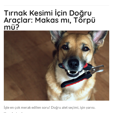
0
G
Tırnak Kesimi İçin Doğru
e
Araçlar: Makas mı, Törpü
n
mü?
e
l
İşte en çok merak edilen soru! Doğru alet seçimi, işin yarısı.